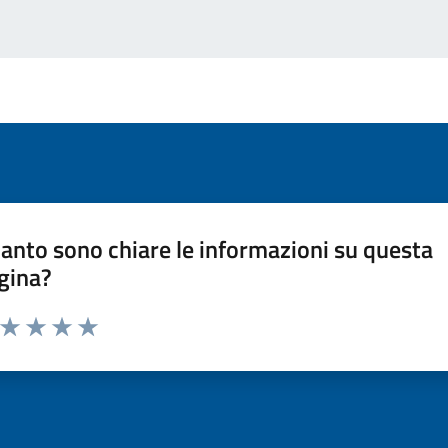
anto sono chiare le informazioni su questa
gina?
a da 1 a 5 stelle la pagina
ta 1 stelle su 5
Valuta 2 stelle su 5
Valuta 3 stelle su 5
Valuta 4 stelle su 5
Valuta 5 stelle su 5