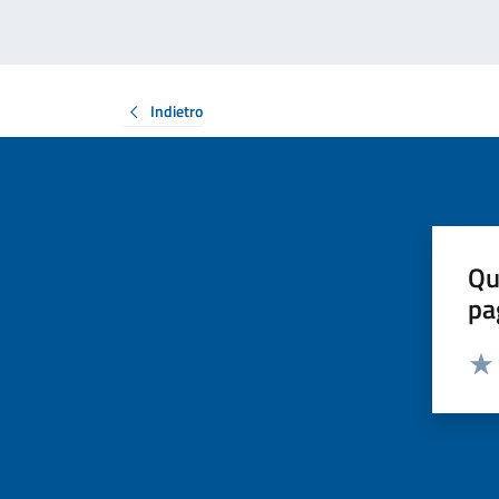
Indietro
Qu
pa
Valut
Valu