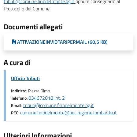
tributi@comune.finodelmonte.bg.it
oppure consegnarlo al
Protocollo del Comune.
Documenti allegati
ATTIVAZIONEINVIOTARIPERMAIL (60,5 KB)
A cura di
Ufficio Tributi
Indirizzo:
Piazza Olmo
034672018 int. 2
Telefono:
tributi@comune.finodelmonte.bg.it
Email:
comune.finodelmonte@pec.regione.lombardia.it
PEC:
Ulteriori Informazioni