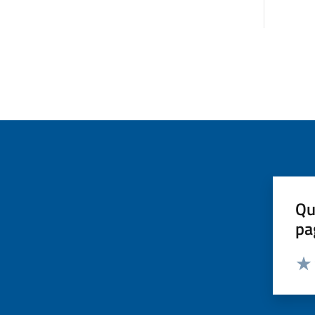
Qu
pa
Valut
Valu