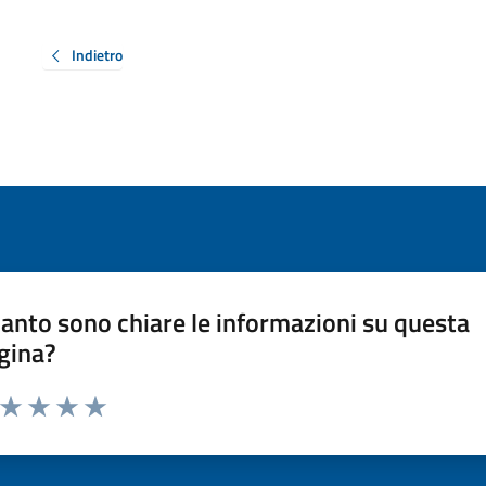
Indietro
anto sono chiare le informazioni su questa
gina?
a da 1 a 5 stelle la pagina
ta 1 stelle su 5
Valuta 2 stelle su 5
Valuta 3 stelle su 5
Valuta 4 stelle su 5
Valuta 5 stelle su 5