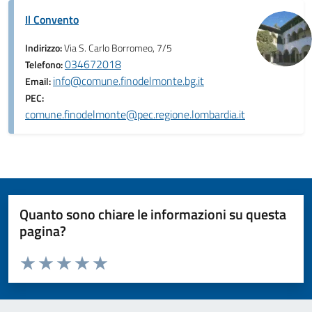
Il Convento
Indirizzo:
Via S. Carlo Borromeo, 7/5
034672018
Telefono:
info@comune.finodelmonte.bg.it
Email:
PEC:
comune.finodelmonte@pec.regione.lombardia.it
Quanto sono chiare le informazioni su questa
pagina?
Valuta da 1 a 5 stelle la pagina
Valuta 1 stelle su 5
Valuta 2 stelle su 5
Valuta 3 stelle su 5
Valuta 4 stelle su 5
Valuta 5 stelle su 5