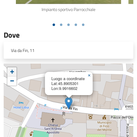
Impianto sportivo Parrocchiale
Dove
Via da Fin, 11
+
×
Luogo a coordinate
−
Lat:45.8905301
Lon:9.9916602