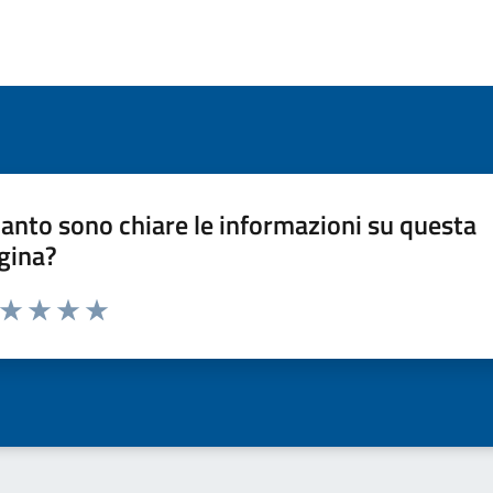
anto sono chiare le informazioni su questa
gina?
a da 1 a 5 stelle la pagina
ta 1 stelle su 5
Valuta 2 stelle su 5
Valuta 3 stelle su 5
Valuta 4 stelle su 5
Valuta 5 stelle su 5