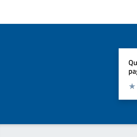
Qu
pa
Valut
Valu