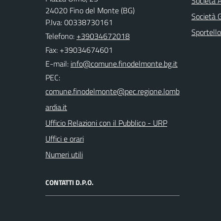
Società 
24020 Fino del Monte (BG)
Società
P.Iva: 00338730161
Sportello
Telefono:
+39034672018
Fax: +39034674601
E-mail:
PEC:
Ufficio Relazioni con il Pubblico - URP
Uffici e orari
Numeri utili
CONTATTI D.P.O.