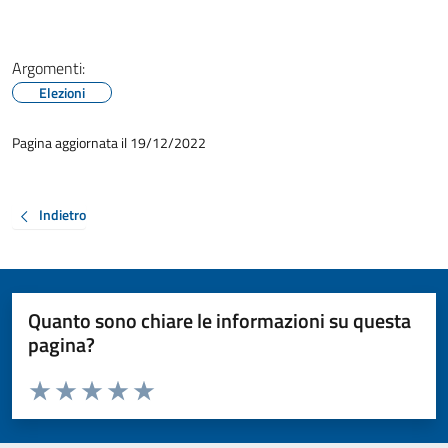
Argomenti:
Elezioni
Pagina aggiornata il 19/12/2022
Indietro
Quanto sono chiare le informazioni su questa
pagina?
Valuta da 1 a 5 stelle la pagina
Valuta 1 stelle su 5
Valuta 2 stelle su 5
Valuta 3 stelle su 5
Valuta 4 stelle su 5
Valuta 5 stelle su 5