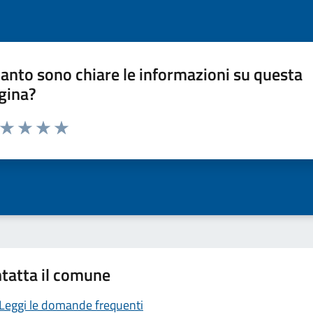
anto sono chiare le informazioni su questa
gina?
a da 1 a 5 stelle la pagina
ta 1 stelle su 5
Valuta 2 stelle su 5
Valuta 3 stelle su 5
Valuta 4 stelle su 5
Valuta 5 stelle su 5
tatta il comune
Leggi le domande frequenti