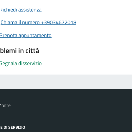
Richiedi assistenza
Chiama il numero +39034672018
Prenota appuntamento
blemi in città
Segnala disservizio
Monte
E DI SERVIZIO