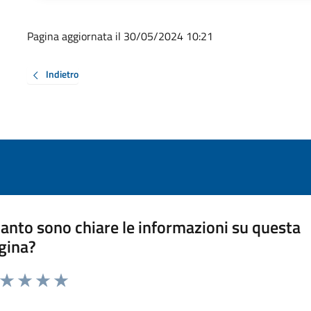
Pagina aggiornata il 30/05/2024 10:21
Indietro
anto sono chiare le informazioni su questa
gina?
a da 1 a 5 stelle la pagina
ta 1 stelle su 5
Valuta 2 stelle su 5
Valuta 3 stelle su 5
Valuta 4 stelle su 5
Valuta 5 stelle su 5