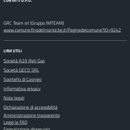
CONTATTI D.P.O.
GRC Team srl (Gruppo IMTEAM)
www.comune.finodelmonte.bg.it/Paginedelcomune?ID=9242
LINK UTILI
Società A2A Reti Gas
Società GECO SRL
Sportello di Casnigo
Informativa privacy
Note legali
Dichiarazione di accessibilità
Amministrazione trasparente
Leggi le FAQ
Segnalazione disservizio