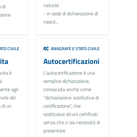
naturali
 di
- in sede di dichiarazione di
asione
nascit...
TO CIVILE
ANAGRAFE E STATO CIVILE
ita
Autocertificazioni
cita è
L'autocertificazione è una
si
semplice dichiarazione,
ente agli
conosciuta anche come
ivile del
"dichiarazione sostitutiva di
 di un
certificazione", che
sostituisce alcuni certificati
senza che ci sia necessità di
presentare