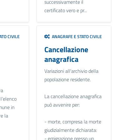
successivamente il
certificato vero e pr...
TO CIVILE
ANAGRAFE E STATO CIVILE
Cancellazione
anagrafica
Variazioni all'archivio della
popolazione residente.
va
La cancellazione anagrafica
ll’elenco
può avvenire per:
mune in
re la
- morte, compresa la morte
giudizialmente dichiarata:
- emigrazione presso un