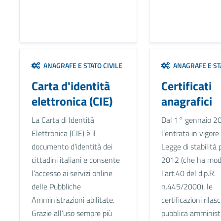
ANAGRAFE E STATO CIVILE
ANAGRAFE E STA
Carta d'identità
Certificati
elettronica (CIE)
anagrafici
La Carta di Identità
Dal 1° gennaio 2
Elettronica (CIE) è il
l’entrata in vigore
documento d’identità dei
Legge di stabilità 
cittadini italiani e consente
2012 (che ha modi
l’accesso ai servizi online
l'art.40 del d.p.R.
delle Pubbliche
n.445/2000), le
Amministrazioni abilitate.
certificazioni rilas
Grazie all’uso sempre più
pubblica amminist