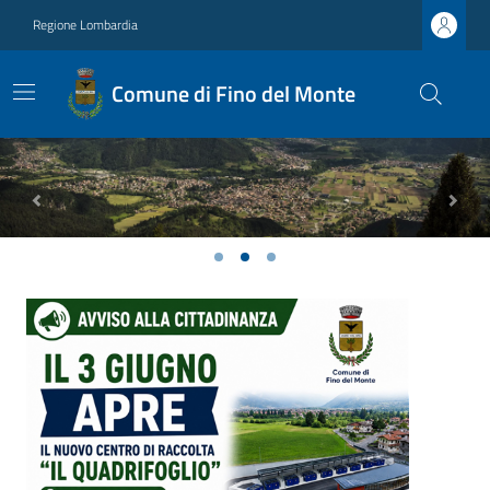
Regione Lombardia
Comune di Fino del Monte
Previous
Next
Ultime notizie